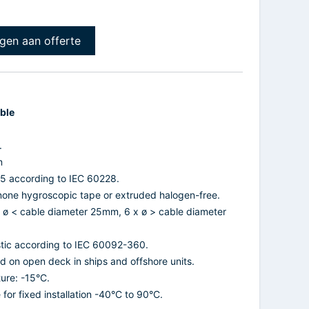
gen aan offerte
ble
.
m
s 5 according to IEC 60228.
d none hygroscopic tape or extruded halogen-free.
 ø < cable diameter 25mm, 6 x ø > cable diameter
astic according to IEC 60092-360.
d on open deck in ships and offshore units.
ure: -15°C.
or fixed installation -40°C to 90°C.