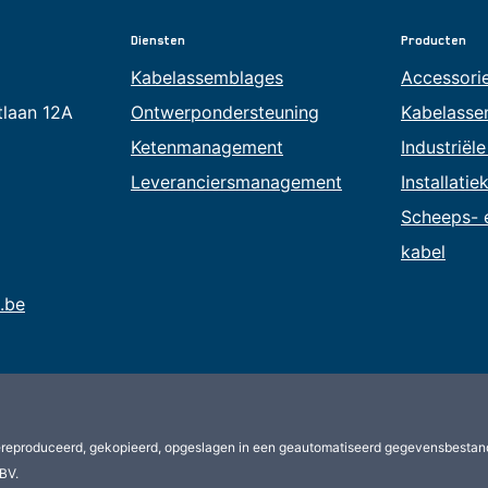
Diensten
Producten
Kabelassemblages
Accessori
tlaan 12A
Ontwerpondersteuning
Kabelasse
Ketenmanagement
Industriël
Leveranciersmanagement
Installatie
Scheeps- 
kabel
.be
ereproduceerd, gekopieerd, opgeslagen in een geautomatiseerd gegevensbestan
BV.