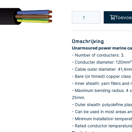
Toevoe
Omschrijving
Unarmoured power marine ca
- Number of conducters: 3.
- Conducter diameter: 120mm²
- Cable outer diameter: 41,4m
- Bare (or tinned) copper clas
- Inner sheath: yarn fillers an
- Maximum bending radius: 4 x
25mm.
- Outer sheath: polyolefine pl
- Can be used in most areas an
- Minimum installation temperat
- Rated conductor temperature f