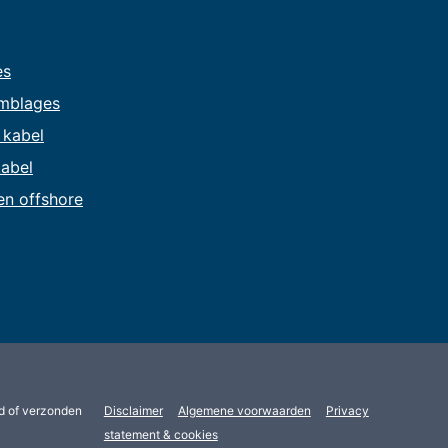
es
mblages
e kabel
kabel
en offshore
d of verzonden
Disclaimer
Algemene voorwaarden
Privacy
statement & cookies