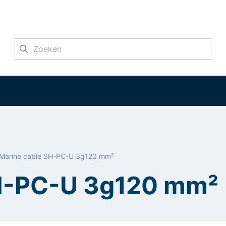
Zoeken
Marine cable SH-PC-U 3g120 mm²
SH-PC-U 3g120 mm²