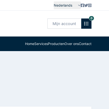
Nederlands
0
Mijn account
Home
Services
Producten
Over ons
Contact