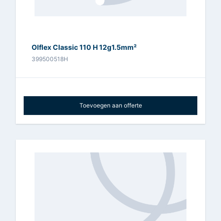
Olflex Classic 110 H 12g1.5mm²
399500518H
Toevoegen aan offerte