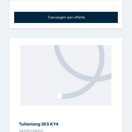
Toevoegen aan offerte
Tullentang SES KY4
34100139000