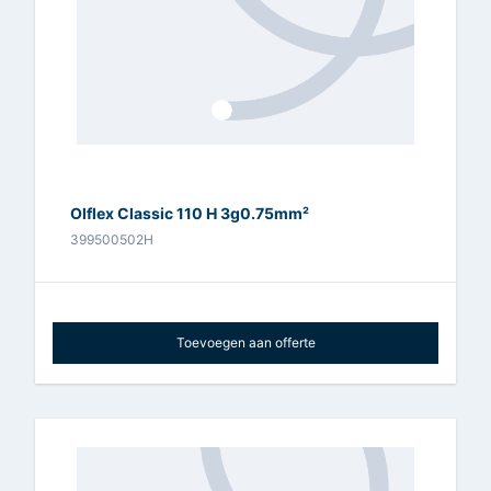
Olflex Classic 110 H 3g0.75mm²
399500502H
Toevoegen aan offerte