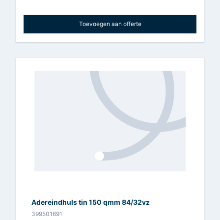
Toevoegen aan offerte
Adereindhuls tin 150 qmm 84/32vz
399501691