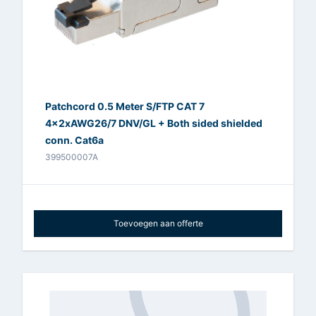
Patchcord 0.5 Meter S/FTP CAT 7
4x2xAWG26/7 DNV/GL + Both sided shielded
conn. Cat6a
399500007A
Toevoegen aan offerte