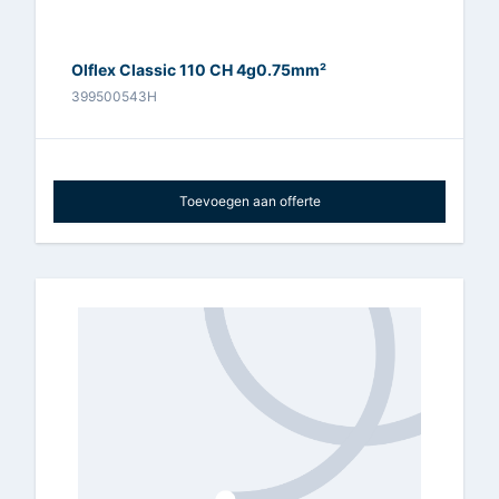
Olflex Classic 110 CH 4g0.75mm²
399500543H
Toevoegen aan offerte