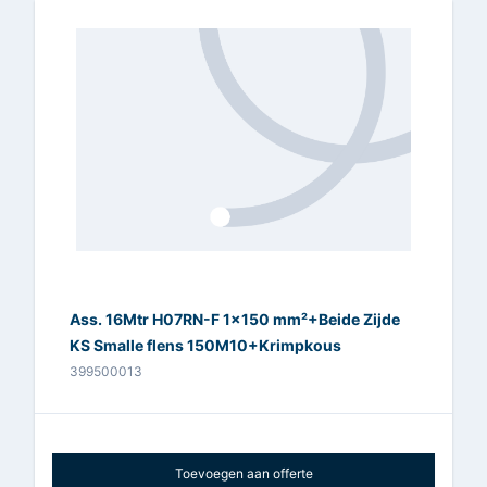
Ass. 16Mtr H07RN-F 1x150 mm²+Beide Zijde
KS Smalle flens 150M10+Krimpkous
399500013
Toevoegen aan offerte