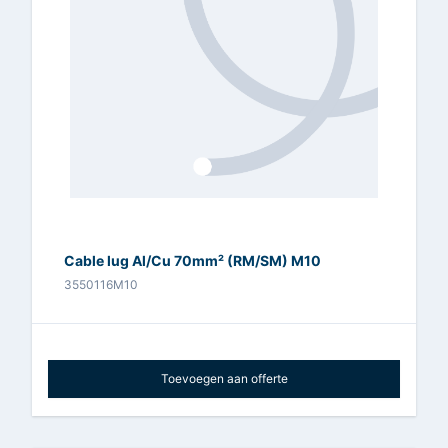
Cable lug Al/Cu 70mm² (RM/SM) M10
3550116M10
Toevoegen aan offerte