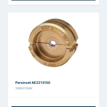
Persinzet AE2213150
399501556X