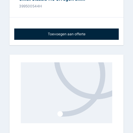
399500544H
Toevoegen aan offerte