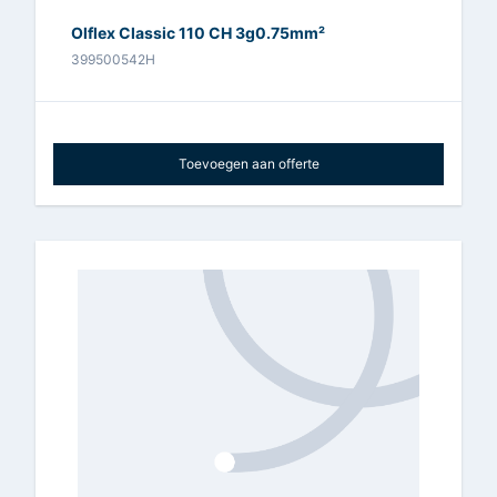
Olflex Classic 110 CH 3g0.75mm²
399500542H
Toevoegen aan offerte