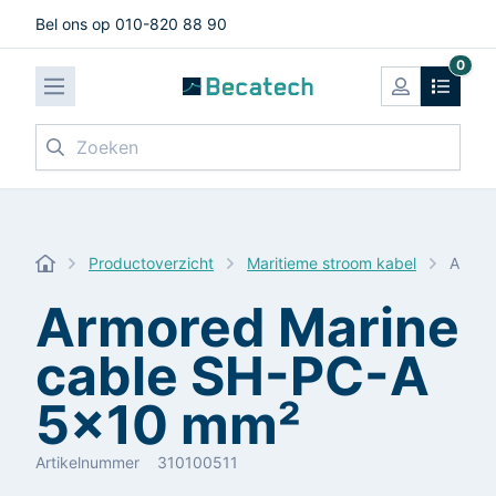
Bel ons op 010-820 88 90
0
Zoeken
Productoverzicht
Maritieme stroom kabel
Armor
Armored Marine
cable SH-PC-A
5x10 mm²
Artikelnummer
310100511