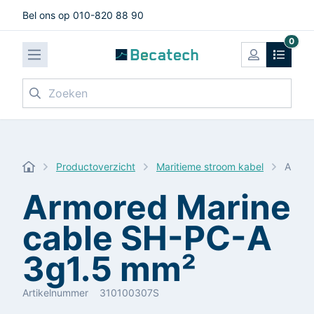
Bel ons op 010-820 88 90
0
Zoeken
Productoverzicht
Maritieme stroom kabel
Armor
Armored Marine
cable SH-PC-A
3g1.5 mm²
Artikelnummer
310100307S