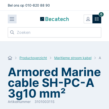
Bel ons op 010-820 88 90
0
Zoeken
Productoverzicht
Maritieme stroom kabel
Armor
Armored Marine
cable SH-PC-A
3g10 mm²
Artikelnummer
310100311S