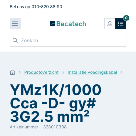
Bel ons op 010-820 88 90
0
Zoeken
Productoverzicht
Installatie voedingskabel
YMz1
YMz1K/1000
Cca -D- gy#
3G2.5 mm²
Artikelnummer
328010308