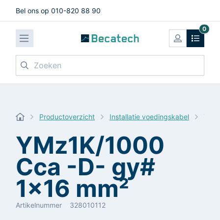
Bel ons op 010-820 88 90
0
Zoeken
Productoverzicht
Installatie voedingskabel
YMz1
YMz1K/1000
Cca -D- gy#
1x16 mm²
Artikelnummer
328010112