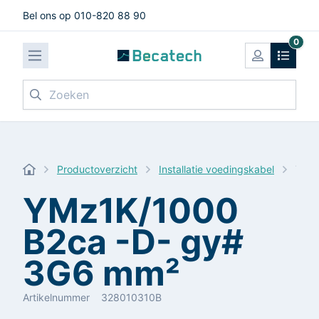
Bel ons op 010-820 88 90
0
Zoeken
Productoverzicht
Installatie voedingskabel
YMz1
YMz1K/1000
B2ca -D- gy#
3G6 mm²
Artikelnummer
328010310B