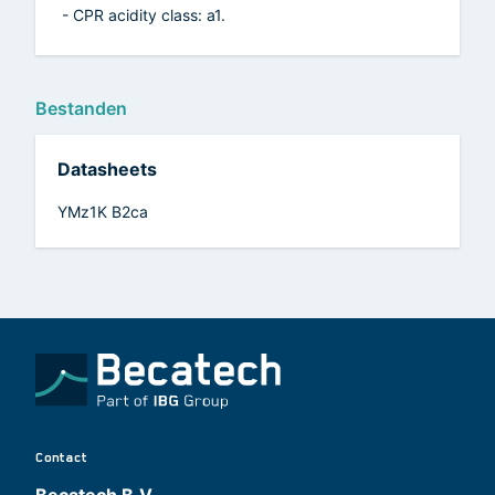
- CPR acidity class: a1.
Bestanden
Datasheets
YMz1K B2ca
Contact
Becatech B.V.