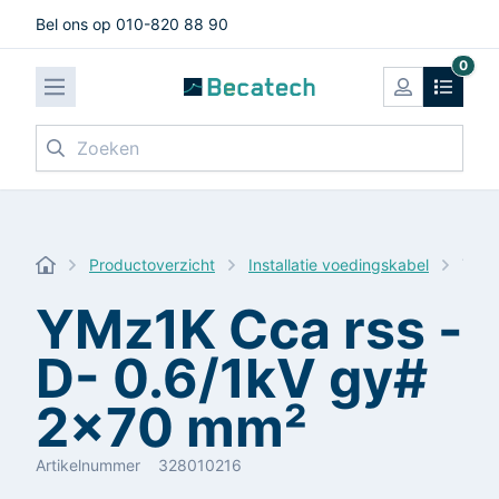
Bel ons op 010-820 88 90
0
Zoeken
Productoverzicht
Installatie voedingskabel
YMz1
YMz1K Cca rss -
D- 0.6/1kV gy#
2x70 mm²
Artikelnummer
328010216